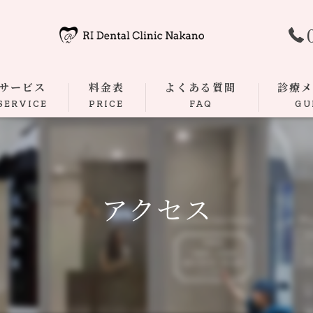
サービス
料金表
よくある質問
診療
SERVICE
PRICE
FAQ
GU
むし歯
根管治療
アクセス
歯周病
ダイレク
マウスピ
小児歯科