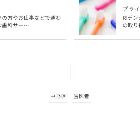
プラ
いの方やお仕事などで通わ
RIデ
な歯科サー…
の取り
中野区
歯医者