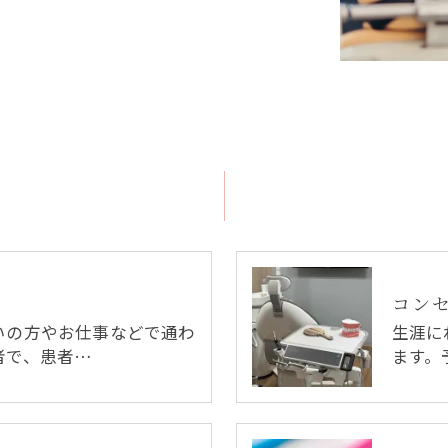
コン
いの方やお仕事などで通わ
生涯に
者で、患者…
ます。