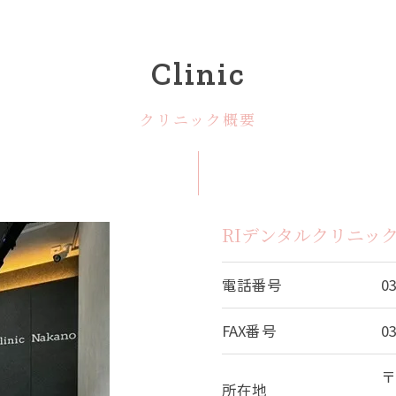
小児矯正
Clinic
入れ歯
クリニック概要
親知らず
顎関節治
歯ぎしり
RIデンタルクリニッ
いびき
電話番号
0
噛み合わ
FAX番号
0
スポーツ
〒
所在地