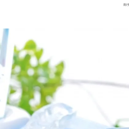
R
小児矯正
入れ歯
親知らず
顎関節治
歯ぎしり
いびき
噛み合わ
スポーツ