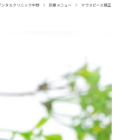
Iデンタルクリニック中野
診療メニュー
マウスピース矯正
療
・食いしばり
せ
マウスガード