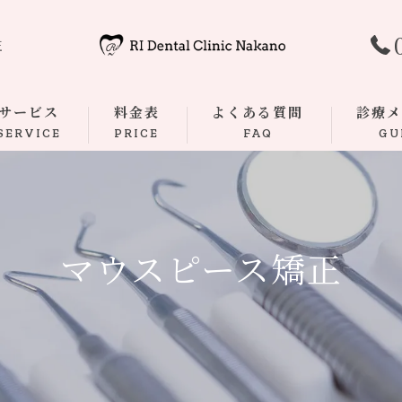
正
サービス
料金表
よくある質問
診療
SERVICE
PRICE
FAQ
GU
むし歯
根管治療
マウスピース矯正
歯周病
ダイレク
マウスピ
小児歯科