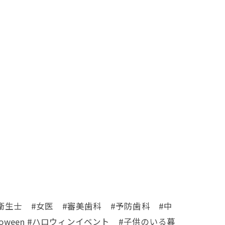
衛生士 #女医 #審美歯科 #予防歯科 #中
oween #ハロウィンイベント #子供のいる暮