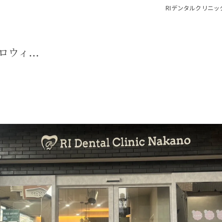
RIデンタルクリニッ
小児矯正
入れ歯
ハロウィ...
親知らず
顎関節治
歯ぎしり
いびき
噛み合わ
スポーツ