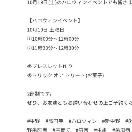
10月19日(土)のハロウィンイベントでも皆
【ハロウィンイベント】
10月19日 土曜日
①10時00分〜11時00分
②11時30分〜12時30分
🌟ブレスレット作り
🌟トリック オア トリート(お菓子)
2部制です。
ぜひ、お友達ともお誘い合わせの上ご予約ください
#中野 #高円寺 #ハロウィン #新中野 #
野歯医者 #子育て #東京 #虫歯 #歯周病 