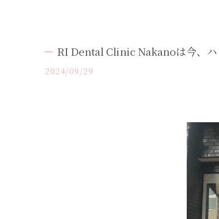
RI Dental Clinic Nakanoは今、
2024/09/29