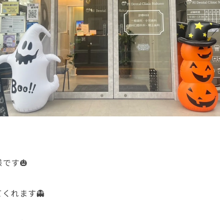
仕様です🎃
くれます👻