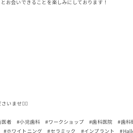
さまとお会いできることを楽しみにしております！
ませ👩‍⚕️
歯医者 #小児歯科 #ワークショップ #歯科医院 #歯科
#ホワイトニング #セラミック #インプラント #Hall