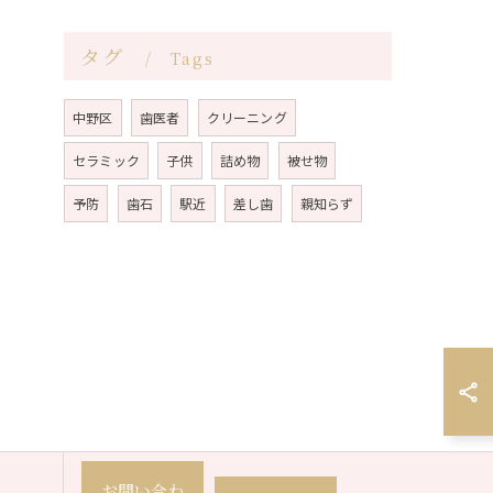
タグ
Tags
中野区
歯医者
クリーニング
セラミック
子供
詰め物
被せ物
予防
歯石
駅近
差し歯
親知らず
お問い合わ