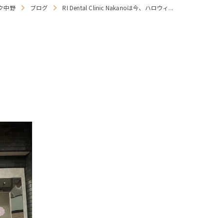
ク中野
ブログ
RI Dental Clinic Nakanoは今、ハロウィ...
療
・食いしばり
せ
マウスガード