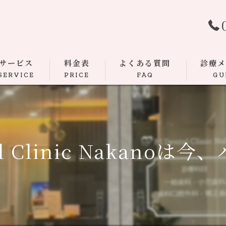
サービス
料金表
よくある質問
診療
SERVICE
PRICE
FAQ
GU
むし歯
根管治療
al Clinic Nakanoは今
歯周病
ダイレク
マウスピ
小児歯科