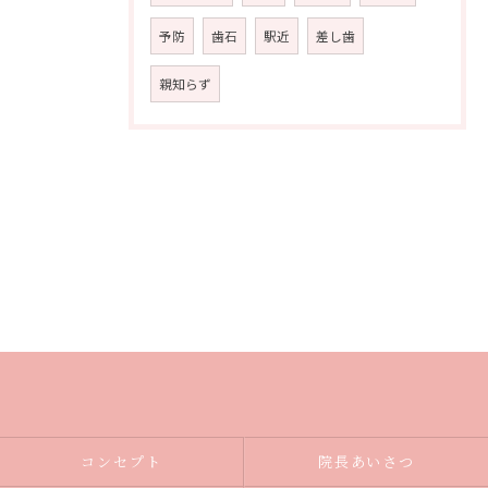
予防
歯石
駅近
差し歯
親知らず
コンセプト
院長あいさつ