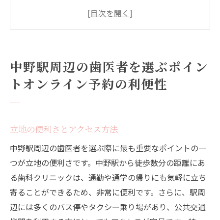
診療時間と予約の取りやすさ
医師の経験と専門分野
クリニックの設備と技術
スタッフの対応と雰囲気
中野駅周辺の歯医者を選ぶポイン
診療費用と保険の適用
トオンライン予約の利便性
予約前に確認！中野駅周辺の歯医者の口コミと
評判
口コミサイトとSNSの活用方法
立地の便利さとアクセス方法
実際の患者の体験談
中野駅周辺の歯医者を選ぶ際に最も重要なポイントの一
評価の高い歯医者の特徴
つが立地の便利さです。中野駅から徒歩数分の距離にあ
信頼できる口コミの見極め方
る歯科クリニックは、通勤や通学の帰りにも気軽に立ち
良い口コミと悪い口コミのバランス
寄ることができるため、非常に便利です。さらに、駅周
口コミを参考にする際の注意点
辺には多くのバス停やタクシー乗り場があり、公共交通