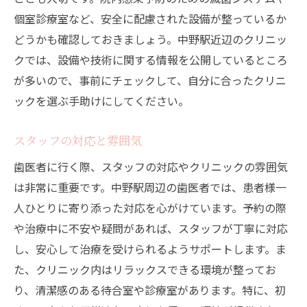
個室診療室など、安全に配慮された設備が整っているか
歯医者の選択中野駅近くで評判の良いクリニッ
どうかも確認しておきましょう。中野駅近辺のクリニッ
クを探すコツ
クでは、設備や技術に関する情報を公開しているところ
インターネットでのリサーチ方法
が多いので、事前にチェックして、自分に合ったクリニ
口コミ評価の高いクリニックの特徴
ックを選ぶ手助けにしてください。
クリニックのホームページの確認ポイント
実際に訪れての印象をチェック
スタッフの対応と雰囲気
友人や家族からの推薦
歯医者に行く際、スタッフの対応やクリニックの雰囲気
初診での対応を評価する
は非常に重要です。中野駅周辺の歯医者では、患者様一
人ひとりに寄り添った対応を心がけています。予約の際
や治療中に不安や疑問があれば、スタッフが丁寧に対応
し、安心して治療を受けられるようサポートします。ま
た、クリニック内はリラックスできる環境が整ってお
り、清潔感のある待合室や診療室があります。特に、初