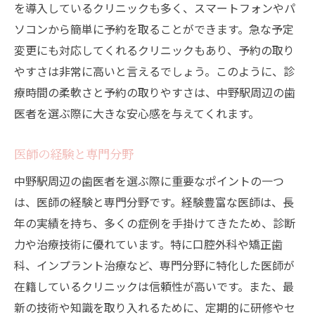
を導入しているクリニックも多く、スマートフォンやパ
変更やキャンセルが簡単なシステム
ソコンから簡単に予約を取ることができます。急な予定
リアルタイムの予約状況確認
変更にも対応してくれるクリニックもあり、予約の取り
リマインダー機能の活用
やすさは非常に高いと言えるでしょう。このように、診
中野駅周辺の歯医者予約時に押さえておきたい
療時間の柔軟さと予約の取りやすさは、中野駅周辺の歯
ポイント
医者を選ぶ際に大きな安心感を与えてくれます。
予約のタイミングと空き状況
医師の経験と専門分野
診療内容の確認
事前に必要な書類や情報
中野駅周辺の歯医者を選ぶ際に重要なポイントの一つ
は、医師の経験と専門分野です。経験豊富な医師は、長
初診時の流れと所要時間
年の実績を持ち、多くの症例を手掛けてきたため、診断
駐車場や交通手段の確認
力や治療技術に優れています。特に口腔外科や矯正歯
診療費用の目安
科、インプラント治療など、専門分野に特化した医師が
歯医者の予約方法中野駅付近のオンラインと電
在籍しているクリニックは信頼性が高いです。また、最
話の利便性
新の技術や知識を取り入れるために、定期的に研修やセ