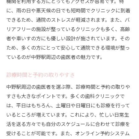
機関を利用する方にとってもアクセスが容易です。特
歯医者の選び方中野駅近くで信頼できるクリニ
に、雨の日や悪天候の日でも短時間でクリニックに到着
ックの見つけ方
できるため、通院のストレスが軽減されます。また、バ
地元住民のリコメンド
リアフリーの施設が整っているクリニックも多く、高齢
オンライン検索のコツ
者や車いすの方にも優しい設計が施されています。その
周辺のクリニックの比較
ため、多くの方にとって安心して通院できる環境が整っ
無料相談や初診カウンセリングの利用
ているのが中野駅周辺の歯医者の魅力です。
クリニックのホームページのチェックポイ
ント
診療時間と予約の取りやすさ
友人や知人からの紹介
中野駅周辺の歯医者を選ぶ際、診療時間と予約の取りや
中野駅の歯医者で急な予定変更にも対応できる
すさも大きなポイントです。多くの歯科クリニックで
予約システム
は、平日はもちろん、土曜日や日曜日にも診療を行って
オンライン予約の利便性
いるところが増えています。これにより、忙しい日常生
活を送る方々でも自分のスケジュールに合わせて診療を
電話予約の対応力
受けることが可能です。また、オンライン予約システム
キャンセルポリシーの確認