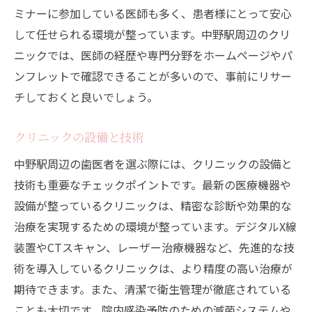
オンライン予約のステップバイステップ
ミナーに参加している医師も多く、患者様にとって安心
電話予約のコツと注意点
して任せられる環境が整っています。中野駅周辺のクリ
予約システムの使いやすさ
ニックでは、医師の経歴や専門分野をホームページやパ
オンライン予約と電話予約の比較
ンフレットで確認できることが多いので、事前にリサー
チしておくと良いでしょう。
予約確認の方法
急な予約変更の対応力
クリニックの設備と技術
中野駅周辺で安心して通える歯医者の特徴と
中野駅周辺の歯医者を選ぶ際には、クリニックの設備と
は？
技術も重要なチェックポイントです。最新の医療機器や
衛生管理と清潔さ
設備が整っているクリニックは、精密な診断や効果的な
アフターケアの充実度
治療を実現するための環境が整っています。デジタルX線
患者への配慮と対応力
装置やCTスキャン、レーザー治療機器など、先進的な技
最新の治療技術の導入
術を導入しているクリニックは、より精度の高い治療が
信頼できるスタッフの存在
期待できます。また、清潔で衛生管理が徹底されている
リラックスできる診療環境
ことも大切です。院内感染予防のための滅菌システムや