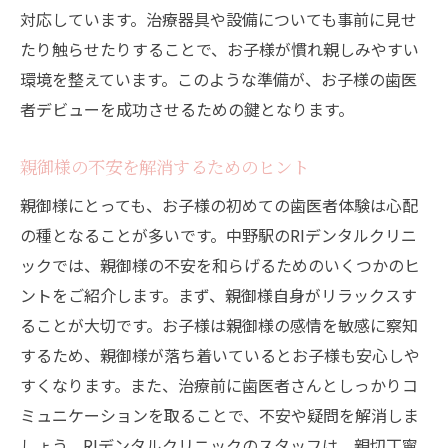
虫歯予防のための家庭でのケア
対応しています。治療器具や設備についても事前に見せ
フッ素塗布の効果と安全性
たり触らせたりすることで、お子様が慣れ親しみやすい
環境を整えています。このような準備が、お子様の歯医
健康な歯を保つための食事のポイント
者デビューを成功させるための鍵となります。
お子様のための歯磨き指導
中野駅のRIデンタルクリニックでお子様の歯医
親御様の不安を解消するためのヒント
者体験を楽しく
親御様にとっても、お子様の初めての歯医者体験は心配
楽しい歯科教育プログラム
の種となることが多いです。中野駅のRIデンタルクリニ
お子様が楽しめる待合室の工夫
ックでは、親御様の不安を和らげるためのいくつかのヒ
親子参加型イベントの紹介
ントをご紹介します。まず、親御様自身がリラックスす
治療が終わった後のご褒美
ることが大切です。お子様は親御様の感情を敏感に察知
お子様が描く未来の歯医者さん
するため、親御様が落ち着いているとお子様も安心しや
歯医者への不安を解消中野駅のRIデンタルクリ
すくなります。また、治療前に歯医者さんとしっかりコ
ニックでお子様も安心
ミュニケーションを取ることで、不安や疑問を解消しま
しょう。RIデンタルクリニックのスタッフは、親切丁寧