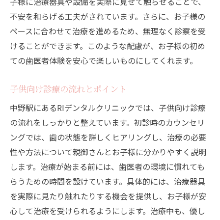
子様に治療器具や設備を実際に見せて触らせることで、
クの特別ケア
不安を和らげる工夫がされています。さらに、お子様の
乳歯のケアと重要性
ペースに合わせて治療を進めるため、無理なく診察を受
小児歯科の専門治療内容
けることができます。このような配慮が、お子様の初め
お子様の歯磨き習慣の形成
ての歯医者体験を安心で楽しいものにしてくれます。
リラックスできる待合室の工夫
お子様のための特別なアクティビティ
子供向け診療の流れとポイント
初診時の特別対応プログラム
中野駅にあるRIデンタルクリニックでは、子供向け診療
初めての歯医者が怖くない中野駅のRIデンタル
の流れをしっかりと整えています。初診時のカウンセリ
クリニックの秘密
ングでは、歯の状態を詳しくヒアリングし、治療の必要
優れたコミュニケーション技術
性や方法について親御さんとお子様に分かりやすく説明
します。治療が始まる前には、歯医者の環境に慣れても
恐怖心を和らげるカウンセリング
らうための時間を設けています。具体的には、治療器具
遊びながら学べる教育プログラム
を実際に見たり触れたりする機会を提供し、お子様が安
お子様と一緒に器具を見て触れる
心して治療を受けられるようにします。治療中も、優し
初診時の体験談と成功例