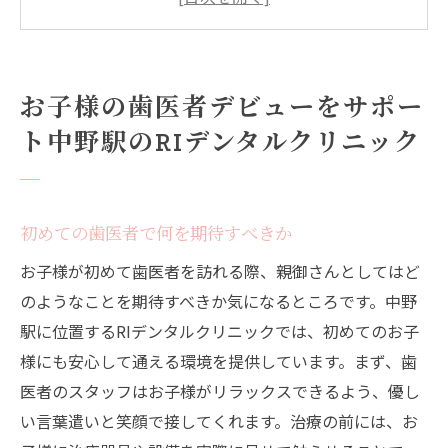
お子様の歯医者デビューへのアドバイス
親御様の不安を解消するためのヒント
初めての歯医者訪問に向けた準備
お子様の歯医者デビューをサポー
中野駅周辺の家族向け施設情報
ト中野駅のRIデンタルクリニック
安心の歯医者体験中野駅のRIデンタルクリニッ
クでお子様もリラックス
RIデンタルクリニックのリラックス環境
初めての歯医者で何を期待すべきか
お子様をリラックスさせる方法
お子様が初めて歯医者を訪れる際、親御さんとしてはど
スタッフの親しみやすさの重要性
のようなことを期待すべきか気になるところです。中野
治療前の準備と説明が安心をもたらす
駅に位置するRIデンタルクリニックでは、初めてのお子
子供に優しい歯医者の選び方
様にも安心して通える環境を提供しています。まず、歯
治療後のケアとフォローアップ
医者のスタッフはお子様がリラックスできるよう、優し
い言葉遣いと笑顔で接してくれます。治療の前には、お
小さなお子様も安心中野駅RIデンタルクリニッ