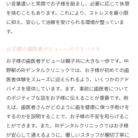
い言葉遣いと笑顔でお子様を励まし、必要に応じて休憩
スタッフの温かい対応が安心感を提供
を挟むこともあります。これにより、ストレスを最小限
歯医者が初めてでも大丈夫中野駅RIデンタルク
に抑え、安心して治療を受けられる環境が整っていま
リニックのサポート
す。
初診時の詳細な説明
お子様の歯医者デビューへのアドバイス
治療前の準備と心構え
親子で学べる歯科教育
お子様の歯医者デビューは親子共に大きな一歩です。中
野駅のRIデンタルクリニックでは、お子様が初めての歯
お子様のためのリラックス方法
医者体験をスムーズに迎えられるよう、いくつかのアド
不安を解消するためのアドバイス
バイスを提供しています。まず、事前に歯医者について
定期検診の重要性とその内容
のポジティブな話をお子様に伝えることが重要です。例
お子様の歯を守る中野駅RIデンタルクリニック
えば、歯医者さんがどのように歯を健康に保つ手助けを
の予防ケア
するのかを説明することで、お子様の不安を和らげるこ
定期的な検診の重要性
とができます。また、RIデンタルクリニックではお子様
予防ケアの具体的な内容
が安心して通えるように、優しいスタッフが親切丁寧に