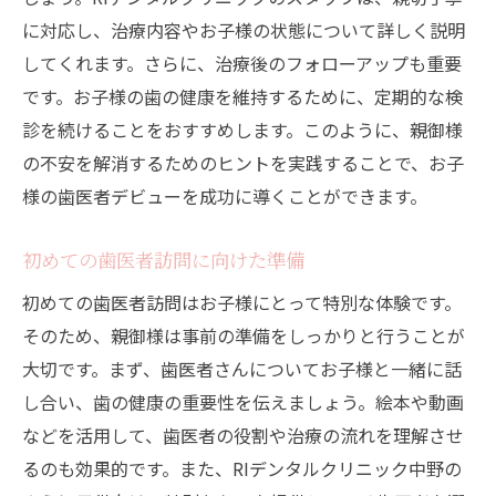
不安解消のための事前カウンセリング
に対応し、治療内容やお子様の状態について詳しく説明
お子様専用のリラックスツール
してくれます。さらに、治療後のフォローアップも重要
親子で参加する安心プログラム
です。お子様の歯の健康を維持するために、定期的な検
治療後のフォローアップとサポート
診を続けることをおすすめします。このように、親御様
中野駅周辺でリラックスできる場所
の不安を解消するためのヒントを実践することで、お子
歯医者へのポジティブなイメージ形成
様の歯医者デビューを成功に導くことができます。
初めての歯医者訪問に向けた準備
初めての歯医者訪問はお子様にとって特別な体験です。
そのため、親御様は事前の準備をしっかりと行うことが
大切です。まず、歯医者さんについてお子様と一緒に話
し合い、歯の健康の重要性を伝えましょう。絵本や動画
などを活用して、歯医者の役割や治療の流れを理解させ
るのも効果的です。また、RIデンタルクリニック中野の