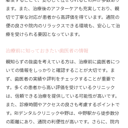
アクセスの良さが治療に与える影響
ます。また、治療後のアフターケアも充実しており、親
通院の負担を減らすために
切で丁寧な対応が患者から高評価を得ています。通院の
丁寧なカウンセリングで安心親知らずの抜歯を
便の良さや院内のリラックスできる環境も、安心して治
行う中野区の歯医者
療を受けられる要因となっています。
カウンセリングの重要性とは
初診時のカウンセリング内容
治療前に知っておきたい歯医者の情報
親知らず抜歯前の不安を解消する方法
親知らずの抜歯を考えている方は、治療前に歯医者につ
患者の声に耳を傾ける医師の特徴
いての情報をしっかりと確認することが大切です。ま
カウンセリングの流れとその利点
ず、歯医者の実績や評判をチェックすることが重要で
患者に寄り添った治療計画の立て方
す。多くの患者から高い評価を受けているクリニック
は、信頼できる治療を提供している可能性が高いです。
中野区で親知らずの抜歯をお考えならこの歯医
また、診療時間やアクセスの良さも考慮するポイントで
者を検討すべき理由
す。RIデンタルクリニック中野は、中野駅から徒歩数分
おすすめの歯医者を選ぶ理由
の距離にあり、通院の利便性が高いです。さらに、院内
治療実績に基づく信頼性