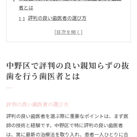
者とは
評判の良い歯医者の選び方
中野区で親知らずの抜歯を受けた患者の声
治療前に知っておきたい歯医者の情報
中野区の歯医者リスト
痛みを最小限に親知らずの抜歯を提供する中野
中野区で評判の良い親知らずの抜
区の歯医者
歯を行う歯医者とは
無痛治療の技術とその利点
中野区で無痛治療を行う歯医者
麻酔技術と患者への影響
評判の良い歯医者の選び方
痛みを抑えるための術後ケア
評判の良い歯医者を選ぶ際に重要なポイントは、まず医
最新の治療器具の紹介
師の技術と経験です。中野区で特に評判の良い歯医者
患者の不安を和らげる方法
は、常に最新の治療法を取り入れ、患者一人ひとりに合