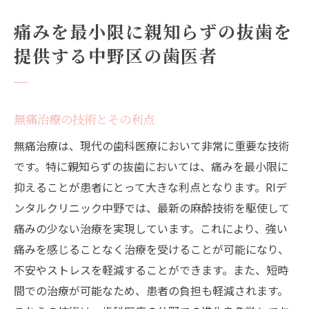
ための秘訣
成功する親知らずの抜歯のポイント
痛みを最小限に親知らずの抜歯を
治療前の準備と心構え
提供する中野区の歯医者
親知らずの抜歯後のケア
経験豊富な歯科医師の選び方
無痛治療の技術とその利点
治療中のコミュニケーションの大切さ
抜歯後のフォローアップについて
無痛治療は、現代の歯科医療において非常に重要な技術
です。特に親知らずの抜歯においては、痛みを最小限に
抑えることが患者にとって大きな利点となります。RIデ
ンタルクリニック中野では、最新の麻酔技術を駆使して
痛みの少ない治療を実現しています。これにより、強い
痛みを感じることなく治療を受けることが可能になり、
不安やストレスを軽減することができます。また、短時
間での治療が可能なため、患者の負担も軽減されます。