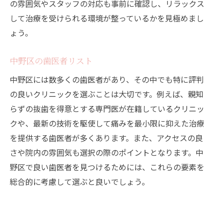
の雰囲気やスタッフの対応も事前に確認し、リラックス
患者第一の治療方針
して治療を受けられる環境が整っているかを見極めまし
設備の充実度と技術力
ょう。
中野区内の歯医者の比較ポイント
口コミで評価される理由
中野区の歯医者リスト
リラックスできる環境で親知らずの抜歯を行う
中野区には数多くの歯医者があり、その中でも特に評判
中野区の歯医者の特徴
の良いクリニックを選ぶことは大切です。例えば、親知
リラックスできる院内環境の作り方
らずの抜歯を得意とする専門医が在籍しているクリニッ
クや、最新の技術を駆使して痛みを最小限に抑えた治療
治療前のリラックス方法
を提供する歯医者が多くあります。また、アクセスの良
ストレスを軽減するための工夫
さや院内の雰囲気も選択の際のポイントとなります。中
リラックスした状態での治療の重要性
野区で良い歯医者を見つけるためには、これらの要素を
患者目線で考えた院内デザイン
総合的に考慮して選ぶと良いでしょう。
リラックス効果を高めるための設備
中野区の歯医者で親知らずの抜歯を成功させる