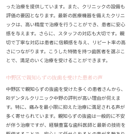
中野区で親知らずの抜歯を受けるならこの歯医
った治療を提供しています。また、クリニックの設備も
者が安心
評価の要因となります。最新の医療機器を備えたクリニ
安心して治療を受けるためのポイント
ックは、高い精度で治療を行うことができ、患者に安心
感を与えます。さらに、スタッフの対応も大切です。親
信頼できる歯医者の見つけ方
切で丁寧な対応は患者に信頼感を与え、リピート率の高
親知らず抜歯の成功事例
さにつながります。こうした特徴を持つ歯医者を選ぶこ
医師の経験と実績に注目
とで、満足のいく治療を受けることができます。
患者サポート体制の充実度
口コミ評価の高い歯医者を選ぶ理由
中野区で親知らずの抜歯を受けた患者の声
アクセス良好な中野区の歯医者で親知らずの抜
中野区で親知らずの抜歯を受けた多くの患者さんから、
歯を受けるポイント
RIデンタルクリニック中野の評判が高い理由が伺えま
駅近の歯医者を選ぶメリット
す。特に、痛みを最小限に抑えた治療に満足される声が
通いやすい歯医者を見つける方法
多く寄せられています。親知らずの抜歯は一般的に不安
公共交通機関とアクセスの便利さ
が伴う治療ですが、経験豊富な歯科医師と最新の技術を
駆使することで、安心して任せられるとの声が多数あり