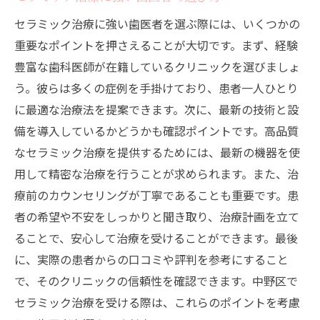
中野駅近くで評判の高いセラミック治療ク
セラミック治療に強い歯医者を選ぶ際には、いくつかの
リニック
重要なポイントを押さえることが大切です。まず、経験
豊富な歯科医師が在籍しているクリニックを選びましょ
駅チカで安心して通える歯医者の特徴
う。彼らは多くの症例を手掛けており、患者一人ひとり
セラミック治療と信頼できる歯医者の選び方ガ
に最適な治療法を提案できます。次に、最新の技術と設
イド
備を導入しているかどうかも確認ポイントです。高品質
信頼できるセラミック治療歯医者の見極め
なセラミック治療を提供するためには、最新の機器を使
方
用して精密な治療を行うことが求められます。また、治
治療実績と口コミで選ぶ歯医者ガイド
療前のカウンセリングが丁寧であることも重要です。患
セラミック治療を安心して任せられる歯医
者の希望や不安をしっかりと聞き取り、治療計画を立て
者
ることで、安心して治療を受けることができます。最後
中野区で探す信頼の歯医者ガイド
に、実際の患者からの口コミや評判を参考にすること
セラミック治療前に確認すべきポイント
で、そのクリニックの信頼性を確認できます。中野区で
セラミック治療を受ける際は、これらのポイントを考慮