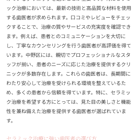
療
ック治療においては、最新の技術と高品質な材料を使用
する歯医者が求められます。口コミやレビューをチェッ
中野区内のおすすめセラミック治療クリニ
クすることで、治療の質やサービスの充実度を確認でき
ック
ます。例えば、患者とのコミュニケーションを大切に
耐久性と快適さを両立するセラミック治療
し、丁寧なカウンセリングを行う歯医者が高評価を得て
歯医者が勧めるセラミック治療の最新トレ
います。中野区には、親切でプロフェッショナルなスタ
ンド
ッフが揃い、患者のニーズに応じた治療を提供するクリ
中野駅近くでセラミック治療を受けるならこの
ニックが多数存在します。これらの歯医者は、長期間に
歯医者
わたり安心して治療を受けられる環境を整えているた
駅近の便利な立地で受けられるセラミック
め、多くの患者から信頼を得ています。特に、セラミッ
治療
ク治療を希望する方にとっては、見た目の美しさと機能
通いやすさが魅力の中野駅周辺の歯医者
性を兼ね備えた治療を提供する歯医者が選ばれていま
中野駅から徒歩圏内のおすすめセラミック
す。
治療歯医者
セラミック治療に強い歯医者の選び方
アクセスの良さが際立つ歯医者の選び方