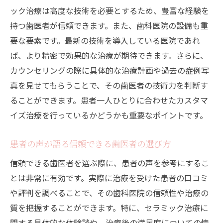
ック治療は高度な技術を必要とするため、豊富な経験を
歯医者選びで重要なカウンセリングの内容
持つ歯医者が信頼できます。また、歯科医院の設備も重
実際に治療を受けた患者の口コミと評判
要な要素です。最新の技術を導入している医院であれ
セラミック治療のメリットと中野区のおすすめ
ば、より精密で効果的な治療が期待できます。さらに、
歯医者
カウンセリングの際に具体的な治療計画や過去の症例写
セラミック治療の耐久性と見た目の美しさ
真を見せてもらうことで、その歯医者の技術力を判断す
セラミック治療が選ばれる理由
ることができます。患者一人ひとりに合わせたカスタマ
イズ治療を行っているかどうかも重要なポイントです。
中野区でセラミック治療が得意な歯医者の
特徴
患者の声が語る信頼できる歯医者の選び方
セラミック治療で得られる健康と美しさ
信頼できる歯医者を選ぶ際に、患者の声を参考にするこ
患者が語るセラミック治療の満足度
とは非常に有効です。実際に治療を受けた患者の口コミ
中野区で注目のセラミック治療歯医者
や評判を調べることで、その歯科医院の信頼性や治療の
中野区の熟練した歯医者が提供するセラミック
質を把握することができます。特に、セラミック治療に
治療の魅力
関する具体的な体験談や、治療後の満足度についての情