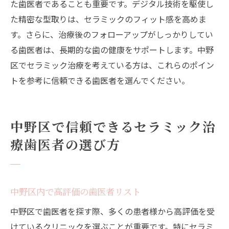
た歯医者であることも重要です。デジタル技術を駆使し
徴
た精密な型取りは、セラミックのフィット感を高めま
治療内容と費用のバランスを考える
す。さらに、治療後のフォローアップがしっかりしてい
セカンドオピニオンの重要性
る歯医者は、長期的な歯の健康をサポートします。中野
治療後のメンテナンスも考えた歯医者選び
区でセラミック治療を考えている方は、これらのポイン
無料カウンセリングを活用して歯医者を選
トを参考に信頼できる歯医者を選んでください。
ぶ
安心して治療を任せられる歯医者の探し方
中野区で信頼できるセラミック治
東京都中野区の歯医者が勧めるセラミック治療
の魅力とは
療歯医者の選び方
中野区の歯医者が語るセラミック治療のメ
リット
中野区内で高評価の歯医者リスト
見た目だけでなく健康も考えたセラミック
治療
中野区で歯医者を探す際、多くの患者様から高評価を受
地域密着型の歯医者で受けるセラミック治
けているクリニックを選ぶことが重要です。特にセラミ