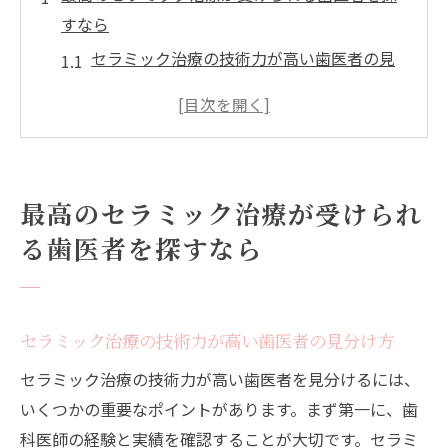
すなら
セラミック治療の技術力が高い歯医者の見
分け方
患者の声が語る信頼できる歯医者の選び方
初めてのセラミック治療で安心できる歯医
者の特徴
最高のセラミック治療が受けられ
中野区で信頼できるセラミック治療歯医者の選
る歯医者を探すなら
び方
中野区内で高評価の歯医者リスト
セラミック治療に強い歯医者の選び方
セラミック治療の技術力が高い歯医者の見分け方
治療実績が豊富な歯医者を見極めるポイン
セラミック治療の技術力が高い歯医者を見分けるには、
ト
いくつかの重要なポイントがあります。まず第一に、歯
中野区のセラミック治療専門クリニックの
科医師の経験と実績を確認することが大切です。セラミ
特徴