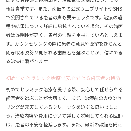
熟練した歯科医師による安心のセラミック
報は貴重です。また、歯医者の公式ウェブサイトやSNS
治療
で公開されている患者の声も要チェックです。治療の過
最新技術を駆使したセラミック治療のプロ
程や結果について詳細に記載されている場合、その歯医
セス
者は透明性が高く、患者の信頼を重視していると言えま
中野区の歯医者が提供する高品質なセラミ
す。カウンセリングの際に患者の意見や要望をきちんと
ック材料
聞き取る姿勢が見られる歯医者を選ぶことが、信頼でき
歯医者選びで重要な信頼と経験のバランス
る治療に繋がります。
患者に合わせたオーダーメイドのセラミッ
初めてのセラミック治療で安心できる歯医者の特徴
ク治療
中野区で評判の高いセラミック治療クリニ
初めてセラミック治療を受ける際、安心して任せられる
ック
歯医者を選ぶことが大切です。まず、治療前のカウンセ
リングが充実しているクリニックを選ぶと良いでしょ
セラミック治療を受ける前に知っておきたい歯
う。治療内容や費用について詳しく説明してくれる医師
医者の選び方
は、患者の不安を軽減します。また、最新の設備を備え
セラミック治療前に確認すべき歯医者の特