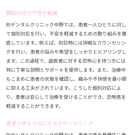
初診の流れと安心ポイント
個別対応で不安を軽減
治療前の丁寧なカウンセリング
最新技術による痛みの少ない治療
RIデンタルクリニック中野では、患者一人ひとりに対し
て個別対応を行い、不安を軽減するための取り組みを徹
リラックスできる院内環境
底しています。例えば、初診時には詳細なカウンセリン
患者の声を反映した治療方針
グを行い、患者の悩みや希望をしっかりとヒアリングし
安心のアフターケア
ます。この過程で、歯医者に対する恐怖心を持つ方には
特に丁寧な説明とサポートを提供します。また、治療中
もこまめに患者の状態を確認し、痛みや不快感を最小限
に抑える工夫がされています。こうした個別対応によ
り、患者は安心して治療を受けることができ、恐怖感を
軽減することができます。
患者の声を大切にするカウンセリング
RIデンタルクリニック中野では、患者の声を最優先に考