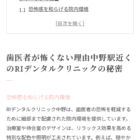
恐怖感を和らげる院内環境
痛みを最小限に抑える最新技術
経験豊富な歯科医師による安心治療
リラックスできる待合室の工夫
個別対応で不安を軽減
歯医者が怖くない理由中野駅近く
患者の声を大切にするカウンセリング
のRIデンタルクリニックの秘密
中野駅数分のRIデンタルクリニックリラックス
できる歯医者治療
アクセス抜群で通いやすい立地
恐怖感を和らげる院内環境
リラックスできる治療空間の工夫
RIデンタルクリニック中野は、歯医者の恐怖を軽減する
フレンドリーなスタッフによる対応
ために細部まで配慮された院内環境を提供しています。
完全予約制で待ち時間なし
治療室や待合室のデザインは、リラックス効果を高める
治療前のリラックス法紹介
特別な配色や照明が工夫されています。例えば、穏やか