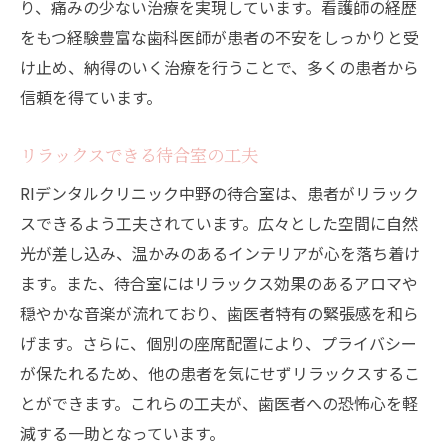
り、痛みの少ない治療を実現しています。看護師の経歴
周辺施設との連携
をもつ経験豊富な歯科医師が患者の不安をしっかりと受
バリアフリー対応
け止め、納得のいく治療を行うことで、多くの患者から
地域密着型の信頼関係
信頼を得ています。
歯医者の恐怖を和らげる中野駅RIデンタルクリ
リラックスできる待合室の工夫
ニックの安心治療
恐怖心を取り除くカウンセリング
RIデンタルクリニック中野の待合室は、患者がリラック
スできるよう工夫されています。広々とした空間に自然
痛みを感じさせない麻酔技術
光が差し込み、温かみのあるインテリアが心を落ち着け
リラックス効果のある音楽とアロマ
ます。また、待合室にはリラックス効果のあるアロマや
患者ごとの対応策の紹介
穏やかな音楽が流れており、歯医者特有の緊張感を和ら
恐怖心を和らげる体験談
げます。さらに、個別の座席配置により、プライバシー
継続的なケアで恐怖を克服
が保たれるため、他の患者を気にせずリラックスするこ
中野駅徒歩数分怖くない歯医者RIデンタルクリ
とができます。これらの工夫が、歯医者への恐怖心を軽
ニックで体験しよう
減する一助となっています。