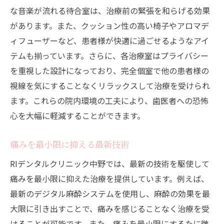
痛みの少ない歯医者治療中野駅RIデンタルクリ
な音楽が流れる待合室は、治療前の緊張を和らげる効果
ニックのこだわり
があります。また、クッション性の高い椅子やアロマデ
ィフューザーなど、患者様が快適に過ごせるようなアイ
痛みを軽減する麻酔技術
テムも揃っています。さらに、各治療室はプライバシー
痛みの原因を突き止める精密診断
を重視した設計になっており、完全個室で他の患者様の
痛みを感じさせない治療法
視線を気にすることなくリラックスして治療を受けられ
患者の声を反映した治療計画
ます。これらの院内環境の工夫により、歯医者への恐怖
アフターケアでの痛み管理
心を大幅に軽減することができます。
中野駅近くで安心の歯医者体験RIデンタルクリ
ニックの魅力
痛みを最小限に抑える最新技術
患者第一主義の治療方針
RIデンタルクリニック中野では、最新の技術を駆使して
院内感染対策の徹底
痛みを最小限に抑えた治療を提供しています。例えば、
多くの患者からの信頼と実績
最新のデジタル麻酔システムを使用し、麻酔の効果を最
大限に引き出すことで、痛みを感じることなく治療を受
治療前後の丁寧な説明
けることが可能です。また、痛みを最小限にするたに微