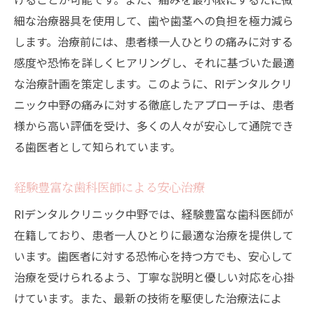
安心して通える長期的な治療プラン
細な治療器具を使用して、歯や歯茎への負担を極力減ら
ファミリー向けの安心ケア
します。治療前には、患者様一人ひとりの痛みに対する
最新技術で怖くない歯医者中野駅のRIデンタル
感度や恐怖を詳しくヒアリングし、それに基づいた最適
クリニック
な治療計画を策定します。このように、RIデンタルクリ
デジタル診断による精密治療
ニック中野の痛みに対する徹底したアプローチは、患者
セラミック治療の最新技術
様から高い評価を受け、多くの人々が安心して通院でき
コンピューター制御の治療システム
る歯医者として知られています。
最新のホワイトニング技術
経験豊富な歯科医師による安心治療
インプラント治療の革新
RIデンタルクリニック中野では、経験豊富な歯科医師が
技術向上のための定期研修
在籍しており、患者一人ひとりに最適な治療を提供して
中野駅便利な位置でリラックス歯医者RIデンタ
います。歯医者に対する恐怖心を持つ方でも、安心して
ルクリニックの特徴
治療を受けられるよう、丁寧な説明と優しい対応を心掛
駅から徒歩数分の利便性
けています。また、最新の技術を駆使した治療法によ
リラックスできる治療空間