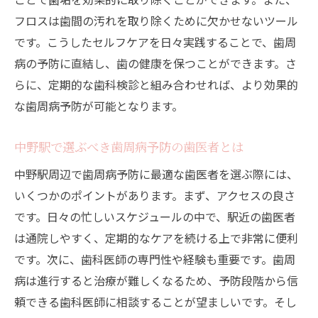
中野駅近くで受けられる予防歯科
フロスは歯間の汚れを取り除くために欠かせないツール
です。こうしたセルフケアを日々実践することで、歯周
専門家が推奨する歯のメンテナンス法
病の予防に直結し、歯の健康を保つことができます。さ
予防歯科で得られるメリットと効果
らに、定期的な歯科検診と組み合わせれば、より効果的
歯医者クリニックとの上手な関係構築法
な歯周病予防が可能となります。
歯周病予防に最適な中野駅の歯医者を活用しよ
う
中野駅で選ぶべき歯周病予防の歯医者とは
歯周病を防ぐための最新技術紹介
中野駅周辺で歯周病予防に最適な歯医者を選ぶ際には、
中野駅周辺の歯医者が提供する予防プログ
いくつかのポイントがあります。まず、アクセスの良さ
ラム
です。日々の忙しいスケジュールの中で、駅近の歯医者
歯周病予防に役立つ情報収集方法
は通院しやすく、定期的なケアを続ける上で非常に便利
歯周病の早期発見と治療計画
です。次に、歯科医師の専門性や経験も重要です。歯周
予防歯科の重要性とその利用法
病は進行すると治療が難しくなるため、予防段階から信
頼できる歯科医師に相談することが望ましいです。そし
歯医者で学ぶ効果的な歯周病対策