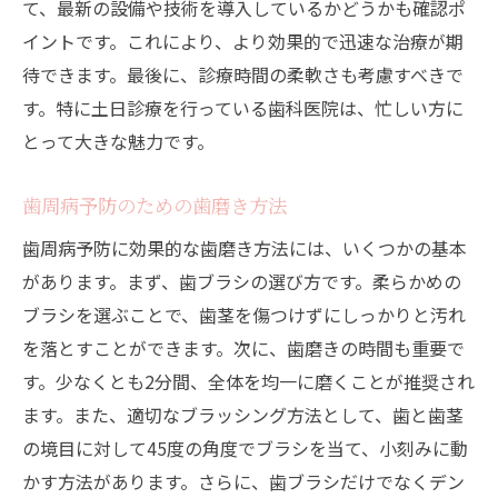
て、最新の設備や技術を導入しているかどうかも確認ポ
中野駅近くの歯医者での定期ケアが健康維持に
イントです。これにより、より効果的で迅速な治療が期
繋がる理由
待できます。最後に、診療時間の柔軟さも考慮すべきで
定期ケアと歯周病予防の関係性
す。特に土日診療を行っている歯科医院は、忙しい方に
歯医者でのプロフェッショナルクリーニン
とって大きな魅力です。
グの効果
中野駅のアクセス便利な歯医者が提供する
歯周病予防のための歯磨き方法
ケア
歯周病予防に効果的な歯磨き方法には、いくつかの基本
歯の健康を守るための定期検診の流れ
があります。まず、歯ブラシの選び方です。柔らかめの
歯周病リスクを減らす定期訪問の必要性
ブラシを選ぶことで、歯茎を傷つけずにしっかりと汚れ
健康な歯を維持するためのプロのアドバイ
を落とすことができます。次に、歯磨きの時間も重要で
ス
す。少なくとも2分間、全体を均一に磨くことが推奨され
駅チカの歯医者で始める中野駅での歯周病予防
ます。また、適切なブラッシング方法として、歯と歯茎
の新常識
の境目に対して45度の角度でブラシを当て、小刻みに動
かす方法があります。さらに、歯ブラシだけでなくデン
中野駅周辺の歯医者が共有する予防知識