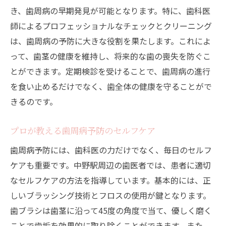
駅近のメリットを活かした通院習慣の形成
き、歯周病の早期発見が可能となります。特に、歯科医
歯医者選びで見落としがちなポイント
師によるプロフェッショナルなチェックとクリーニング
忙しいあなたに最適な中野駅の歯医者で歯周病
は、歯周病の予防に大きな役割を果たします。これによ
対策
って、歯茎の健康を維持し、将来的な歯の喪失を防ぐこ
とができます。定期検診を受けることで、歯周病の進行
忙しい生活でも可能な歯周病予防法
を食い止めるだけでなく、歯全体の健康を守ることがで
時間を有効活用するための通院スケジュー
きるのです。
ル
中野駅の歯医者で受けられる時短治療
プロが教える歯周病予防のセルフケア
プロが教える効率的な歯周病対策
歯周病予防には、歯科医の力だけでなく、毎日のセルフ
通院が楽になる歯医者の選び方
ケアも重要です。中野駅周辺の歯医者では、患者に適切
通いやすい中野駅の歯医者で健康な歯を保つ方
なセルフケアの方法を指導しています。基本的には、正
法
しいブラッシング技術とフロスの使用が鍵となります。
長期的な健康を支える定期ケアの重要性
歯ブラシは歯茎に沿って45度の角度で当て、優しく磨く
歯の健康を守るための生活習慣
ことで歯垢を効果的に取り除くことができます。また、