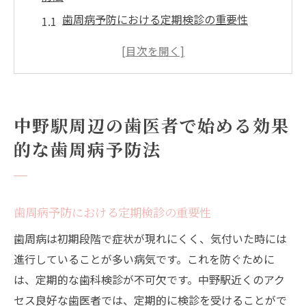
歯周病予防における定期検診の重要性
プロが教える歯周病予防のセルフケア
中野駅で選ぶべき歯周病予防の歯医者とは
歯周病予防のための歯磨き方法
歯周病予防のためのライフスタイルの見直
中野駅周辺の歯医者で始める効果
し
的な歯周病予防法
アクセス抜群の中野駅で選ぶべき歯医者のポイ
ント
通いやすさが健康維持に繋がる理由
歯周病予防における定期検診の重要性
中野駅近くの歯医者が提供するサービス一
歯周病は初期段階で症状が現れにくく、気付いた時には
覧
進行していることが多い病気です。これを防ぐために
口コミで評判の中野駅の歯医者を選ぶ方法
は、定期的な歯科検診が不可欠です。中野駅近くのアク
初診に必要な準備と確認事項
セス良好な歯医者では、定期的に検診を受けることがで