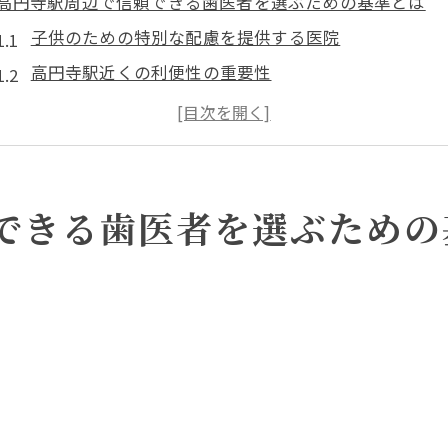
高円寺駅周辺で信頼できる歯医者を選ぶための基準とは
子供のための特別な配慮を提供する医院
高円寺駅近くの利便性の重要性
清潔で安全な治療環境のチェックポイント
信頼できるスタッフとのコミュニケーション
小児矯正を受けるなら高円寺駅近くの歯医者が最適な理由
専門的な小児矯正の技術の重要性
できる歯医者を選ぶための
高円寺駅のアクセスの良さがもたらすメリット
親子で通いやすい環境の特徴
地元で評判の良い歯医者の探し方
安心して通える小児矯正のポイント
子供が通いやすい歯医者を高円寺駅で見つけるためのポイ
子供向けの設備が充実した医院