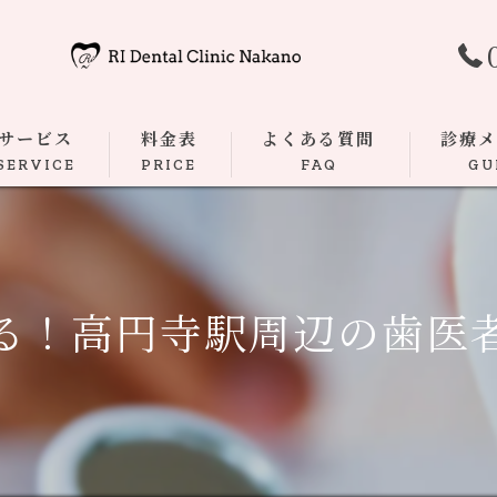
サービス
料金表
よくある質問
診療
SERVICE
PRICE
FAQ
GU
むし歯
根管治療
る！高円寺駅周辺の歯医
歯周病
ダイレク
マウスピ
小児歯科