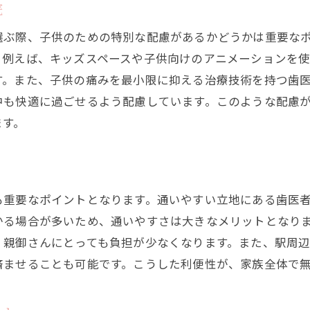
親しみやすいスタッフがいる歯医者
院
待ち時間を楽しく過ごせる工夫
選ぶ際、子供のための特別な配慮があるかどうかは重要な
子供の恐怖を和らげる方法
。例えば、キッズスペースや子供向けのアニメーションを
駅近で通いやすい立地の選び方
す。また、子供の痛みを最小限に抑える治療技術を持つ歯
中も快適に過ごせるよう配慮しています。このような配慮
初めての歯医者体験が楽しい医院
ます。
高円寺駅周辺の歯医者で明るい笑顔を守る小児矯正の選び
子供の成長に合わせた矯正プラン
笑顔を引き出すコミュニケーション
も重要なポイントとなります。通いやすい立地にある歯医
保護者との連携で安心の治療
かる場合が多いため、通いやすさは大きなメリットとなり
矯正期間の負担を減らす工夫
、親御さんにとっても負担が少なくなります。また、駅周
高円寺駅での矯正治療の利点
済ませることも可能です。こうした利便性が、家族全体で
最新技術で安心を提供する高円寺駅の歯医者を選ぶメリッ
安全性を重視する歯医者の特徴