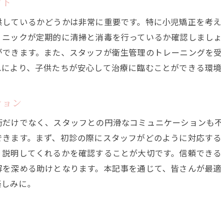
ント
新しい治療法を取り入れた医院
供しているかどうかは非常に重要です。特に小児矯正を考
患者の声を活かした技術向上
リニックが定期的に清掃と消毒を行っているか確認しまし
安心して任せられる技術の背景
ができます。また、スタッフが衛生管理のトレーニングを
高円寺駅で親しみやすい歯医者が小児矯正に与える安心感
れにより、子供たちが安心して治療に臨むことができる環
親しみやすい雰囲気がもたらす安心感
初めての患者にも優しい接し方
ション
継続的なフォローアップの重要性
術だけでなく、スタッフとの円滑なコミュニケーションも
親と子が安心できる環境の条件
できます。まず、初診の際にスタッフがどのように対応す
コミュニケーションを重視した治療
り説明してくれるかを確認することが大切です。信頼でき
高円寺駅で選ぶ親しみやすい歯医者
解を深める助けとなります。本記事を通じて、皆さんが最
ストレスフリーな歯医者選び高円寺駅での小児矯正への配
楽しみに。
子供の不安を解消する歯医者の選び方
治療中のストレスを軽減する工夫