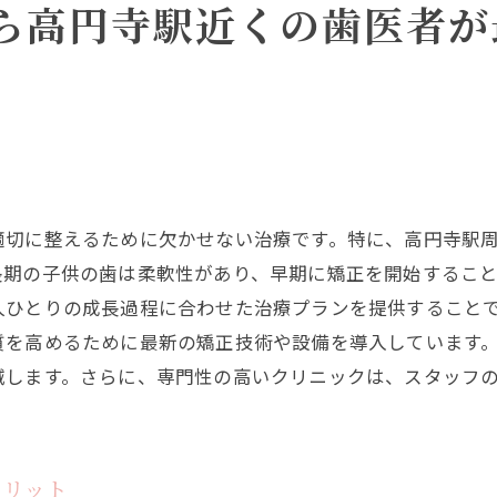
ら高円寺駅近くの歯医者が
親子で安心して通える医院の特徴
矯正治療における負担軽減のポイント
高円寺駅でのスムーズな通院の秘訣
心地よい治療環境がもたらす安心感
高円寺駅の歯医者で子供の健康を守るための信頼できる選
信頼の置ける歯医者の見極め方
適切に整えるために欠かせない治療です。特に、高円寺駅
子供の健康を支える治療の質
長期の子供の歯は柔軟性があり、早期に矯正を開始するこ
親と歯医者の連携で安心の健康管理
人ひとりの成長過程に合わせた治療プランを提供すること
子供の将来を見据えた歯科治療
質を高めるために最新の矯正技術や設備を導入しています
高円寺駅で選ぶべき信頼の医院リスト
減します。さらに、専門性の高いクリニックは、スタッフ
安心して任せられる歯医者の特徴
メリット