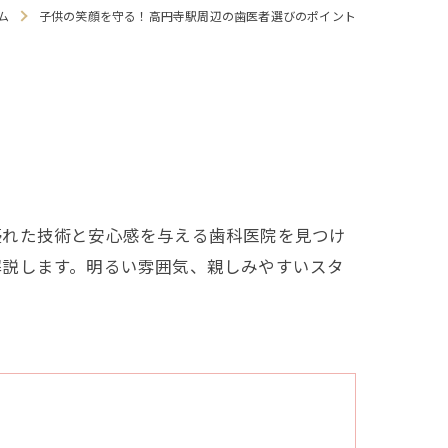
ム
子供の笑顔を守る！高円寺駅周辺の歯医者選びのポイント
療
優れた技術と安心感を与える歯科医院を見つけ
・食いしばり
解説します。明るい雰囲気、親しみやすいスタ
せ
マウスガード