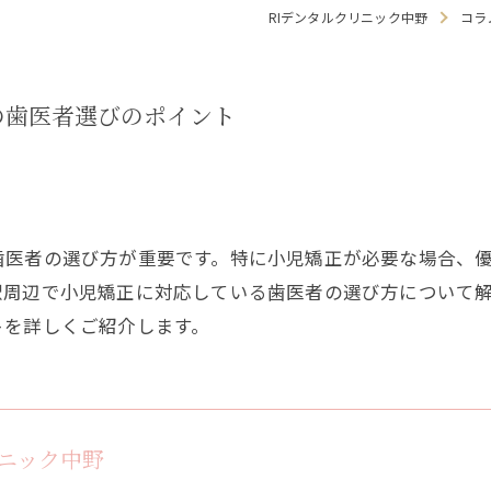
RIデンタルクリニック中野
コラ
小児矯正
入れ歯
の歯医者選びのポイント
親知らず
顎関節治
歯医者の選び方が重要です。特に小児矯正が必要な場合、
歯ぎしり
駅周辺で小児矯正に対応している歯医者の選び方について
いびき
トを詳しくご紹介します。
噛み合わ
スポーツ
リニック中野