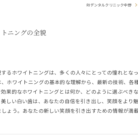
RIデンタルクリニック中野
小児矯正
入れ歯
イトニングの全貌
親知らず
顎関節治
現するホワイトニングは、多くの人々にとっての憧れとな
歯ぎしり
は、ホワイトニングの基本的な理解から、最新の技術、各
いびき
で効果的なホワイトニングとは何か、どのように選ぶべき
。美しい白い歯は、あなたの自信を引き出し、笑顔をより
噛み合わ
ましょう。あなたの新しい笑顔を引き出すための情報が満
スポーツ