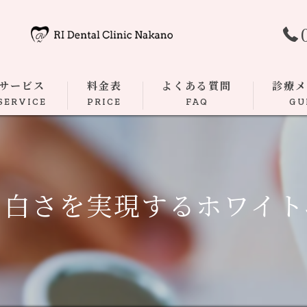
サービス
料金表
よくある質問
診療
SERVICE
PRICE
FAQ
GU
むし歯
根管治療
な白さを実現するホワイト
歯周病
ダイレク
マウスピ
小児歯科