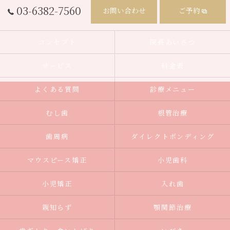
03-6382-7560
お問い合わせ
ご予約
コンセプト
院長あいさつ
サービス
料金表
よくある質問
診療メニュー
むし歯
根管治療
歯周病
ダイレクトボンディング
マウスピース矯正
小児歯科
小児矯正
入れ歯
親知らず
顎関節治療