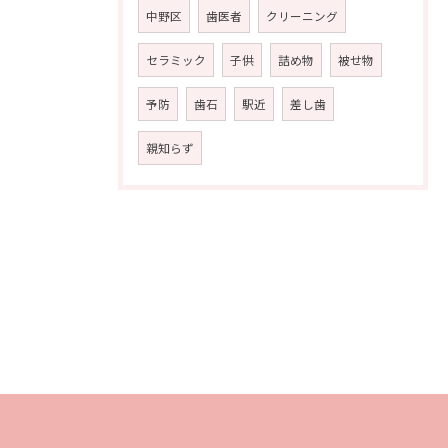
中野区
歯医者
クリーニング
セラミック
子供
詰め物
被せ物
予防
歯石
駅近
差し歯
親知らず