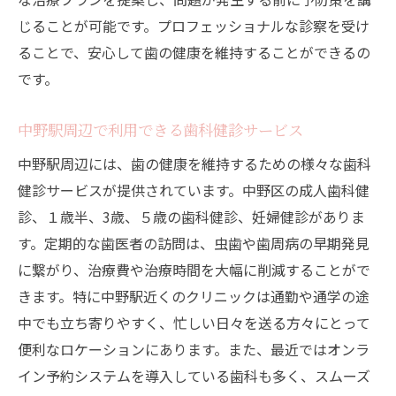
定期健診とクリーニングの相乗効果
じることが可能です。プロフェッショナルな診察を受け
歯石と歯垢の除去で歯を守る中野駅の歯医者の
ることで、安心して歯の健康を維持することができるの
役割
です。
歯石・歯垢除去の必要性とその理由
中野駅周辺で利用できる歯科健診サービス
中野駅周辺の歯医者による歯石除去の方法
歯垢の管理で健康を維持する重要性
中野駅周辺には、歯の健康を維持するための様々な歯科
健診サービスが提供されています。中野区の成人歯科健
プロが行う歯のクリーニングのメリット
診、１歳半、3歳、５歳の歯科健診、妊婦健診がありま
歯科医院で受けるべき定期的なケア
す。定期的な歯医者の訪問は、虫歯や歯周病の早期発見
歯石除去の頻度と効果的な歯科通院
に繋がり、治療費や治療時間を大幅に削減することがで
信頼できる歯医者での定期健診が健康な歯をサ
きます。特に中野駅近くのクリニックは通勤や通学の途
ポートする
中でも立ち寄りやすく、忙しい日々を送る方々にとって
信頼性の高い歯科医院の見つけ方
便利なロケーションにあります。また、最近ではオンラ
中野駅近くの信頼できる歯医者の特徴
イン予約システムを導入している歯科も多く、スムーズ