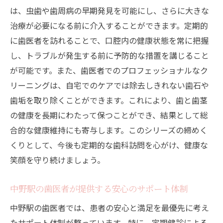
は、虫歯や歯周病の早期発見を可能にし、さらに大きな
笑顔を支える定期健診の効果
治療が必要になる前に介入することができます。定期的
中野駅の歯医者で始める笑顔のケア
に歯医者を訪れることで、口腔内の健康状態を常に把握
自然な笑顔を維持するための歯科ケア
し、トラブルが発生する前に予防的な措置を講じること
歯の健康から得られる自信
が可能です。また、歯医者でのプロフェッショナルなク
笑顔を守るための定期的な歯科ケア
リーニングは、自宅でのケアでは除去しきれない歯石や
中野駅周辺の歯医者が提供する審美的アド
歯垢を取り除くことができます。これにより、歯と歯茎
バイス
の健康を長期にわたって保つことができ、結果として総
歯の健康を守るために中野駅の歯医者を選ぶ理
合的な健康維持にも寄与します。このシリーズの締めく
由
くりとして、今後も定期的な歯科訪問を心がけ、健康な
笑顔を守り続けましょう。
中野駅の歯医者が選ばれる理由とは
地域密着型の歯科医療の利点
中野駅の歯医者が提供する安心のサポート体制
中野駅周辺での歯科医院の選び方
中野駅の歯医者では、患者の安心と満足を最優先に考え
アクセスの良さと質の高いサービスの両立
たサポート体制が整っています。特に、定期健診による