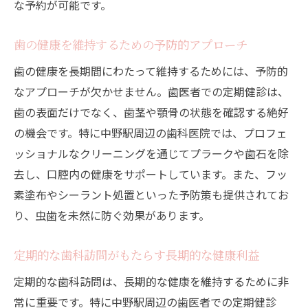
歯科医との信頼関係の構築方法
な予約が可能です。
安心して通える歯医者の選び方
歯の健康を維持するための予防的アプローチ
定期健診で得られる安心感と健康維持
歯の健康を長期間にわたって維持するためには、予防的
歯科医の信頼性が歯の健康に与える影響
なアプローチが欠かせません。歯医者での定期健診は、
中野駅近くの歯医者で安心できる定期通院のす
歯の表面だけでなく、歯茎や顎骨の状態を確認する絶好
すめ
の機会です。特に中野駅周辺の歯科医院では、プロフェ
安心して通える歯科医院の環境
ッショナルなクリーニングを通じてプラークや歯石を除
中野駅周辺で通院しやすい歯医者を選ぶ方
去し、口腔内の健康をサポートしています。また、フッ
法
素塗布やシーラント処置といった予防策も提供されてお
リラックスできる歯科環境の重要性
り、虫歯を未然に防ぐ効果があります。
通いやすさがもたらすメリットとは
定期的な歯科訪問がもたらす長期的な健康利益
定期通院の習慣化とその効果
患者の安心を第一に考える歯医者
定期的な歯科訪問は、長期的な健康を維持するために非
歯医者での定期健診が明るい笑顔を保つ秘訣
常に重要です。特に中野駅周辺の歯医者での定期健診