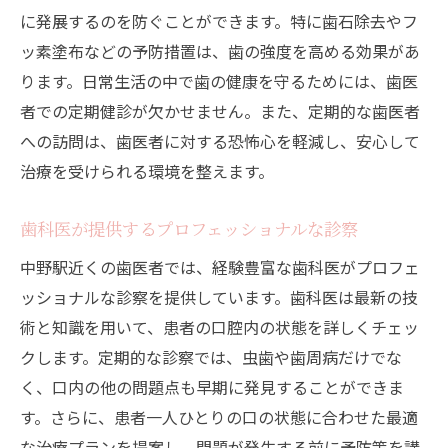
アクセスの良さと診察の質の両立
に発展するのを防ぐことができます。特に歯石除去やフ
定期的なチェックアップで健康を維持
ッ素塗布などの予防措置は、歯の強度を高める効果があ
駅近で安心できる歯科サービスの選び方
ります。日常生活の中で歯の健康を守るためには、歯医
中野駅付近の歯医者が提供する患者向けア
者での定期健診が欠かせません。また、定期的な歯医者
ドバイス
への訪問は、歯医者に対する恐怖心を軽減し、安心して
治療を受けられる環境を整えます。
歯医者のプロフェッショナルなクリーニングで
虫歯予防を実現
歯科医が提供するプロフェッショナルな診察
専門的クリーニングのプロセスと効果
中野駅近くの歯医者では、経験豊富な歯科医がプロフェ
虫歯予防における定期的クリーニングの役
ッショナルな診察を提供しています。歯科医は最新の技
割
術と知識を用いて、患者の口腔内の状態を詳しくチェッ
中野駅の歯医者で受けられるクリーニング
クします。定期的な診察では、虫歯や歯周病だけでな
サービス
く、口内の他の問題点も早期に発見することができま
プロによるクリーニングで健康を守る
す。さらに、患者一人ひとりの口の状態に合わせた最適
クリーニングによる口腔環境の改善
な治療プランを提案し、問題が発生する前に予防策を講