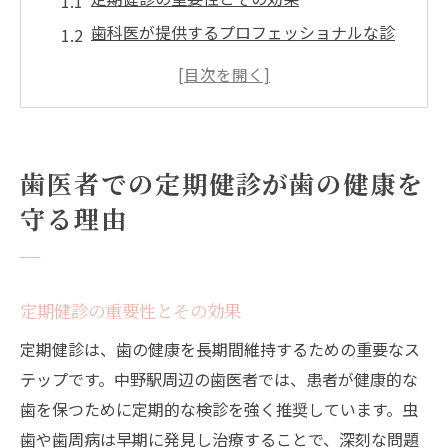
歯科医が提供するプロフェッショナルな診
察
中野駅周辺で利用できる歯科健診サービス
歯の健康を維持するための予防的アプロー
チ
歯医者での定期健診が歯の健康を
定期的な歯科訪問がもたらす長期的な健康
守る理由
利益
中野駅の歯医者が提供する安心のサポート
体制
定期健診の重要性とその効果
中野駅周辺の歯医者で定期的なチェックアップ
定期健診は、歯の健康を長期間維持するための重要なス
を受けるメリット
テップです。中野駅周辺の歯医者では、患者が健康的な
通いやすい立地での定期健診の魅力
歯を保つために定期的な検診を強く推奨しています。虫
中野駅近くの歯医者の特長とは
歯や歯周病は早期に発見し治療することで、深刻な問題