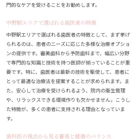
門的なケアを受けることをお勧めします。
中野駅周辺で評判の歯医者とそのサービス
歯医者が推奨する日常の口腔ケア
中野駅エリアで選ばれる歯医者の特徴
患者に寄り添う歯医者のカスタマイズケア
中野駅エリアで選ばれる歯医者の特徴として、まず挙げ
中野駅の総合歯科ケアで健康な生活を
られるのは、患者のニーズに応じた多様な治療オプショ
歯医者が教える口腔ケアとその重要性
ンの提供です。審美歯科から予防歯科まで、幅広い分野
笑顔に自信を持つための歯医者でのトータルサ
で専門的な知識と技術を持つ医師が揃っていることが重
ポート
要です。特に、歯医者は最新の技術を駆使して、患者に
トータルサポートを行う歯医者の役割
とって最適な治療法を提案することが求められます。ま
歯医者が提供する包括的な治療とサポート
た、安心して治療を受けられるよう、院内の衛生管理
自信を取り戻すための歯医者のアドバイス
や、リラックスできる環境作りも欠かせません。こうし
た特徴が、多くの患者に支持される理由となっていま
歯医者のトータルケアで笑顔をデザイン
す。
笑顔に自信を与える歯科治療の全貌
中野駅で叶える笑顔の再構築
歯科医の視点から見る審美と健康のバランス