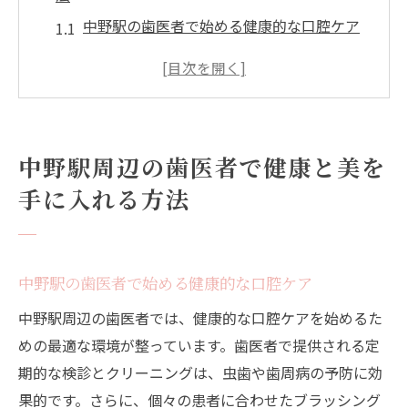
中野駅の歯医者で始める健康的な口腔ケア
歯医者が推奨する審美歯科の最前線
中野駅周辺の歯科治療で美しい笑顔を実現
健康を守るための定期的な歯科検診の重要
性
中野駅周辺の歯医者で健康と美を
中野駅エリアで選ばれる歯医者の特徴
手に入れる方法
歯科医の視点から見る審美と健康のバラン
ス
歯医者が教える審美歯科での自然な美しさの追
中野駅の歯医者で始める健康的な口腔ケア
求
中野駅周辺の歯医者では、健康的な口腔ケアを始めるた
歯医者が語る自然な美しさの基準
めの最適な環境が整っています。歯医者で提供される定
歯医者が推薦するナチュラルな審美治療
期的な検診とクリーニングは、虫歯や歯周病の予防に効
中野駅の審美歯科で実現するナチュラルス
果的です。さらに、個々の患者に合わせたブラッシング