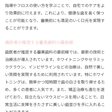
マイル
指導やフロスの使い方を学ぶことで、自宅でのケアをよ
美しさと健康を引き出すための歯医者の役
り効果的に行えます。これにより、健康な歯を長く保つ
割
ことが可能となり、審美的にも満足のいく口元を実現す
RIデンタルクリニック中野でのホワイトニング
ることができます。
体験記
歯医者が推奨する審美歯科の最前線
ホワイトニングのプロセスと歯医者の役割
中野駅のRIデンタルクリニックのホワイト
歯医者が推奨する審美歯科の最前線では、最新の技術と
ニングの特徴
治療法が導入されています。ホワイトニングやセラミッ
患者が語るホワイトニング体験とその効果
ククラウン、インビザラインなどの治療は、自然で美し
い笑顔を実現するために利用されています。特にホワイ
最新のホワイトニング技術と歯医者のアプ
トニングは、簡単かつ短時間で歯の白さを取り戻せるた
ローチ
め、多くの患者に人気です。また、矯正治療も進化を遂
歯医者が提供するパーソナライズドホワイ
げており、目立たないマウスピースを用いることで、日
トニング
常生活に支障をきたさずに美しい歯並びを手に入れるこ
健康を守りながら白い歯を手に入れる方法
とができます。