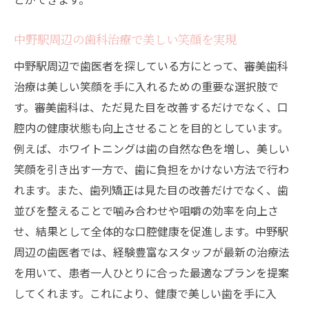
中野駅近くで見つけた歯医者での自信に満ちた
笑顔の秘密
中野駅周辺の歯科治療で美しい笑顔を実現
笑顔を引き出す歯医者の審美治療
中野駅周辺で歯医者を探している方にとって、審美歯科
患者が語る自信に満ちた笑顔の変化
治療は美しい笑顔を手に入れるための重要な選択肢で
審美歯科が提供する自己表現の自由
す。審美歯科は、ただ見た目を改善するだけでなく、口
歯医者のカスタマイズ治療と笑顔の関係
腔内の健康状態も向上させることを目的としています。
中野駅の歯科医が提案するスマイルメイク
例えば、ホワイトニングは歯の自然な色を増し、美しい
オーバー
笑顔を引き出す一方で、歯に負担をかけない方法で行わ
れます。また、歯列矯正は見た目の改善だけでなく、歯
歯医者と共に作る笑顔のある暮らし
並びを整えることで噛み合わせや咀嚼の効率を向上さ
歯医者選びのポイント中野駅の審美歯科での治
せ、結果として全体的な口腔健康を促進します。中野駅
療法と効果
周辺の歯医者では、経験豊富なスタッフが最新の治療法
中野駅での歯医者選びのコツ
を用いて、患者一人ひとりに合った最適なプランを提案
審美歯科治療の選び方と効果
してくれます。これにより、健康で美しい歯を手に入
歯医者が提供する治療プランの比較