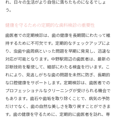
れ、日々の生活がより自信に満ちたものになるでしょ
実際に効果を実感できる審美歯科治療
う。
歯医者との信頼関係がもたらす治療成果
健康を守るための定期的な歯科検診の重要性
中野駅の歯科医が提案する治療メニュー
健康と美を両立するための審美歯科の新常識
歯医者での定期検診は、歯の健康を長期間にわたって維
持するために不可欠です。定期的なチェックアップによ
歯医者が教える健康と美の両立法
り、虫歯や歯周病といった問題を早期に発見し、迅速な
歯医者が考える口腔健康と美容の共存
対応が可能となります。中野駅周辺の歯医者は、最新の
中野駅の審美歯科での健康美実現法
診断技術を駆使して、細部にわたる検査を行います。こ
歯医者が推奨する審美歯科の新しいアプロ
れにより、見逃しがちな歯の問題を未然に防ぎ、長期的
ーチ
な口腔健康をサポートします。定期検診は、歯医者での
患者が求める新しい審美歯科の形
プロフェッショナルなクリーニングが受けられる機会で
中野駅周辺で評判の歯医者が提供する総合的な
もあります。歯石や歯垢を取り除くことで、病気の予防
口腔ケア
だけでなく、歯の自然な美しさを取り戻すことができま
総合的な口腔ケアを提供する歯医者の魅力
す。歯の健康を守るために、定期的に歯医者を訪れ、専